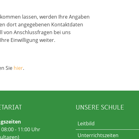
ukommen lassen, werden Ihre Angaben
hnen dort angegebenen Kontaktdaten
ll von Anschlussfragen bei uns
hre Einwilligung weiter.
en Sie
hier
.
ETARIAT
UNSERE SCHULE
gszeiten
Leitbild
: 08:00 - 11:00 Uhr
Unterrichtszeiten
ultagen)